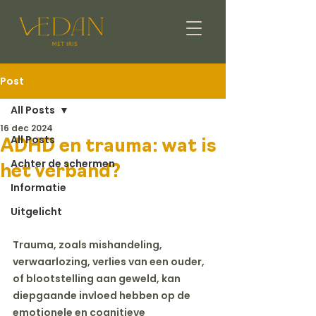
Post
All Posts
16 dec 2024
All Posts
ADHD en trauma: wat is
Achter de schermen
het verband?
Informatie
Uitgelicht
Trauma, zoals mishandeling, 
verwaarlozing, verlies van een ouder, 
of blootstelling aan geweld, kan 
diepgaande invloed hebben op de 
emotionele en cognitieve 