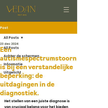
Post
All Posts
23 dec 2024
All Posts
Een
Achter de schermen
autismespectrumstoorn
Informatie
is bij een verstandelijke
Uitgelicht
beperking: de
uitdagingen in de
diagnostiek.
Het stellen van een juiste diagnose is 
van cruciaal belang voor het bieden 