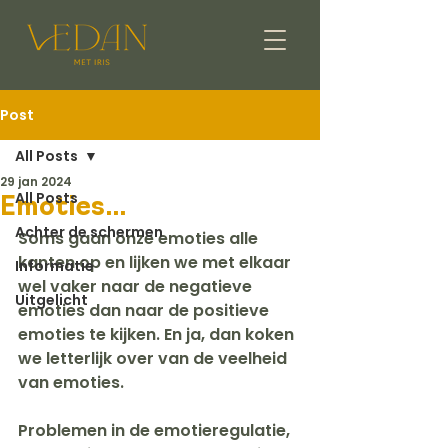
Post
All Posts
29 jan 2024
All Posts
Emoties...
Achter de schermen
Soms gaan onze emoties alle 
kanten op en lijken we met elkaar 
Informatie
wel vaker naar de negatieve 
Uitgelicht
emoties dan naar de positieve 
emoties te kijken. En ja, dan koken 
we letterlijk over van de veelheid 
van emoties.
Problemen in de emotieregulatie, 