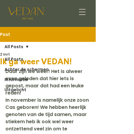
Post
All Posts
2 mrt
All Posts
Ik ga weer VEDAN!
Achter de schermen
Daar zijn we weer! Het is alweer 
even geleden dat hier iets is 
Informatie
gepost, maar dat had een leuke 
Uitgelicht
reden!
In november is namelijk onze zoon 
Cas geboren! We hebben heerlijk 
genoten van de tijd samen, maar 
stiekem heb ik ook wel weer 
ontzettend veel zin om te 