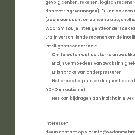
gevolg denken, rekenen, logisch redenere
doorzettingsvermogen). Er kan ook een i
(zoals aandacht en concentratie, snelhe
Waarom zou je intelligentieonderzoek l
Er zijn verschillende redenen om de intel
intelligentieonderzoek:
·      Om te weten wat de sterke en zwak
·      Er zijn vermoedens van zwakzinnig
·      Er is sprake van onderpresteren
·      Het draagt bij aan de diagnostiek e
ADHD en autisme)
·      Het kan bijdragen aan inzicht in ni
Interesse? 
Neem contact op via: info@vedanmetiris