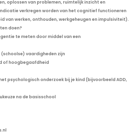
n, oplossen van problemen, ruimtelijk inzicht en 
ndicatie verkregen worden van het cognitief functioneren 
id van werken, onthouden, werkgeheugen en impulsiviteit). 
aten doen?
ligentie te meten door middel van een 
ke (schoolse) vaardigheden zijn
heid of hoogbegaafdheid
n het psychologisch onderzoek bij je kind (bijvoorbeeld ADD, 
veaukeuze na de basisschool
.nl