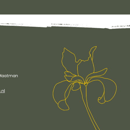
e Maatman
.nl