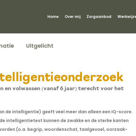
Home
Over mij
Zorgaanbod
Werkwijz
matie
Uitgelicht
telligentieonderzoek
n en volwassen (vanaf 6 jaar) terecht voor het 
n de intelligentie) geeft veel meer dan alleen een IQ-score. 
de intelligentietest kunnen de zwakke en de sterke kanten 
worden (o.a. begrip, woordenschat, taalgevoel, oorzaak-