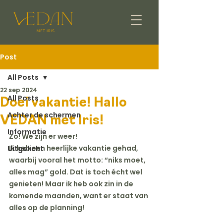
Post
All Posts
22 sep 2024
All Posts
Doei vakantie! Hallo
Achter de schermen
VEDAN met Iris!
Informatie
Zo! We zijn er weer!
Ik heb een heerlijke vakantie gehad, 
Uitgelicht
waarbij vooral het motto: “niks moet, 
alles mag” gold. Dat is toch écht wel 
genieten! Maar ik heb ook zin in de 
komende maanden, want er staat van 
alles op de planning!