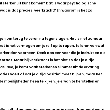
l sterker uit kunt komen? Dat is waar psychologische 
wat is dat precies: veerkracht? En waarom is het zo 
en om terug te veren na tegenslagen. Het is niet zomaar 
 is het vermogen om jezelf op te rapen, te leren van wat 
erker dan voorheen. Denk aan een veer die je indrukt en die 
staat. Maar bij veerkracht is het niet zo dat je altijd 
s. Nee, je komt vaak sterker en slimmer uit de ervaring.
ies voelt of dat je altijd positief moet blijven, maar het 
 moeilijkheden heen te kijken, je ervan te herstellen en 
 zullen altijd momenten zijn waarop je geconfronteerd wordt 