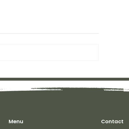
 met Iris:
VEDAN met Iris:
ndeling
Diagnostiek
Menu
Contact