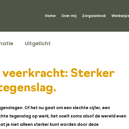
Home
Over mij
Zorgaanbod
Werkwijz
matie
Uitgelicht
 veerkracht: Sterker
tegenslag.
enslagen. Of het nu gaat om een slechte cijfer, een 
te tegenslag op werk, het voelt soms alsof de wereld even 
dat je niet alleen sterker kunt worden door deze 